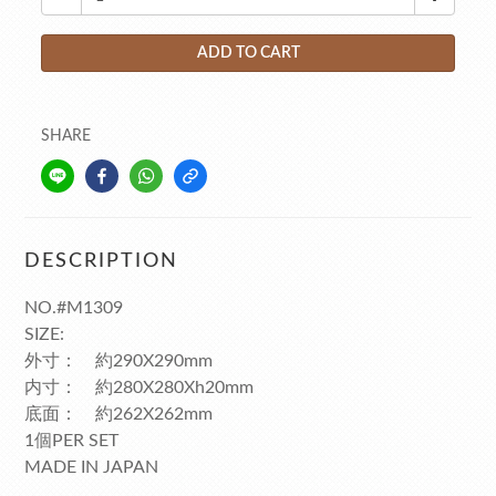
ADD TO CART
SHARE
DESCRIPTION
NO.#M1309
SIZE:
外寸：
約290X290mm
内寸：
約280X280Xh20mm
底面：
約262X262mm
1個PER SET
MADE IN JAPAN