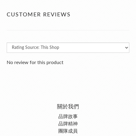
CUSTOMER REVIEWS
No review for this product
關於我們
品牌故事
品牌精神
團隊成員