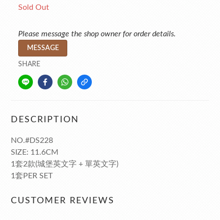
Sold Out
Please message the shop owner for order details.
MESSAGE
SHARE
DESCRIPTION
NO.#DS228
SIZE: 11.6CM
1套2款(城堡英文字 + 單英文字)
1套PER SET
CUSTOMER REVIEWS