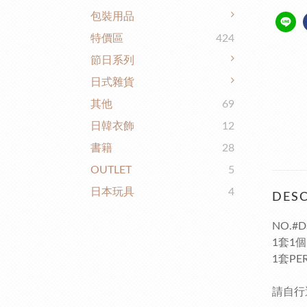
包裝用品
特價區
424
節日系列
日式雜貨
其他
69
日韓衣飾
12
書籍
28
OUTLET
5
日本玩具
4
DESC
NO.#D
1套1
1套PER
請自行