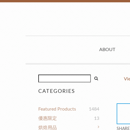
ABOUT
Vi
CATEGORIES
Featured Products
1484
優惠限定
13
烘焙用品
SHARE