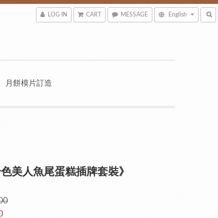
LOG IN
CART
MESSAGE
English
月餅模片訂造
粉色美人魚尾蛋糕插牌套裝》
00
0