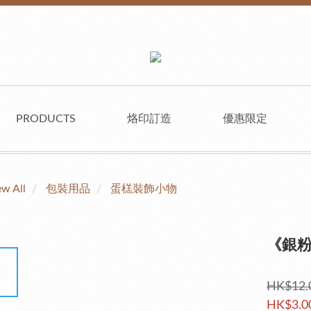
PRODUCTS
烙印訂造
優惠限定
ew All
包裝用品
蛋榚裝飾小物
《銀
HK$12.
HK$3.0