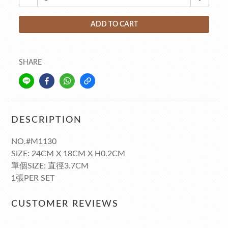
ADD TO CART
SHARE
DESCRIPTION
NO.#M1130
SIZE: 24CM X 18CM X H0.2CM
單個SIZE: 直徑3.7CM
1張PER SET
CUSTOMER REVIEWS