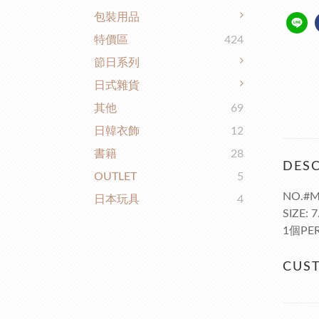
包裝用品
特價區
424
節日系列
日式雜貨
其他
69
日韓衣飾
12
書籍
28
DESC
OUTLET
5
NO.#M
日本玩具
4
SIZE: 
1個PER
CUS