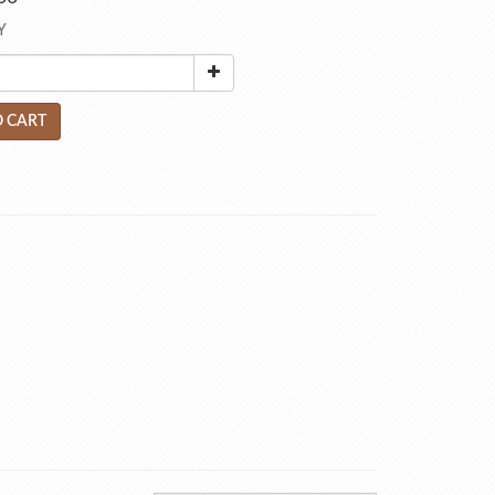
Y
 CART