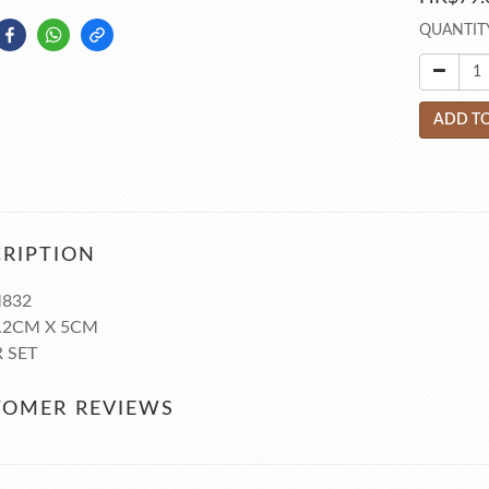
QUANTIT
ADD TO
RIPTION
832
7.2CM X 5CM
 SET
TOMER REVIEWS