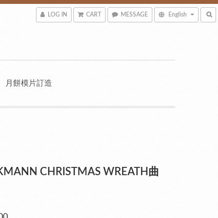
LOG IN
CART
MESSAGE
English
月餅模片訂造
KMANN CHRISTMAS WREATH曲
》
00