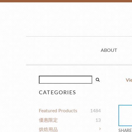
ABOUT
Vi
CATEGORIES
Featured Products
1484
優惠限定
13
烘焙用品
SHARE