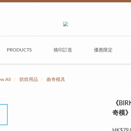
PRODUCTS
烙印訂造
優惠限定
ew All
烘焙用品
曲奇模具
《BIR
奇模
HK$79.