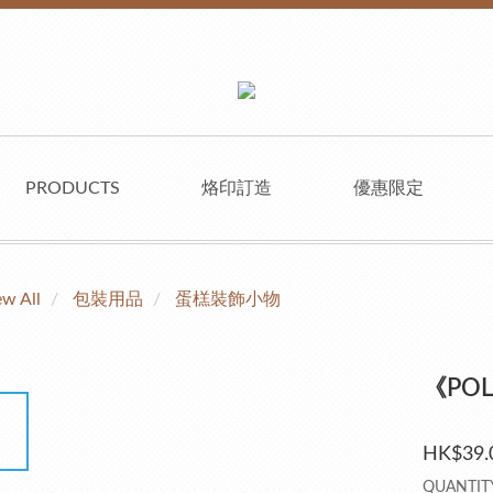
PRODUCTS
烙印訂造
優惠限定
ew All
包裝用品
蛋榚裝飾小物
《POL
HK$39.
QUANTIT