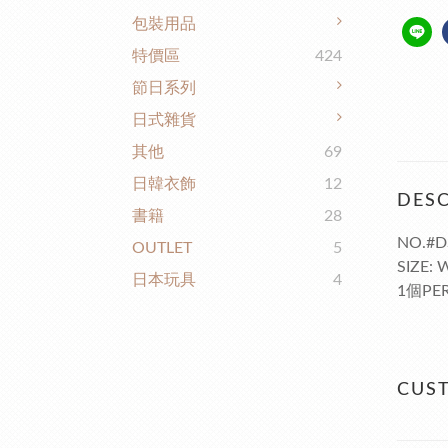
包裝用品
特價區
424
節日系列
日式雜貨
其他
69
日韓衣飾
12
DESC
書籍
28
NO.#D
OUTLET
5
SIZE:
日本玩具
4
1個PER
CUS