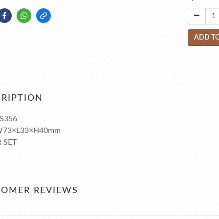
ADD TO
RIPTION
S356
 W73×L33×H40mm
 SET
TOMER REVIEWS