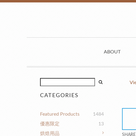
ABOUT
Vi
CATEGORIES
Featured Products
1484
優惠限定
13
烘焙用品
SHARE