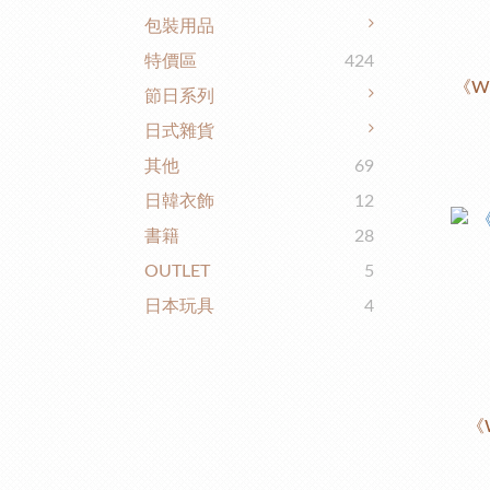
包裝用品
特價區
424
《WI
節日系列
日式雜貨
其他
69
日韓衣飾
12
書籍
28
OUTLET
5
日本玩具
4
《