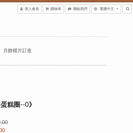
登入會員
購物車
聯絡我們
繁體中文
月餅模片訂造
蛋糕圈--0》
.00
00