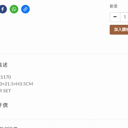
數量
加入購
描述
1170
13×21.5×H3.5CM
R SET
評價