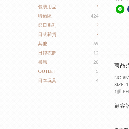
包裝用品
特價區
424
節日系列
日式雜貨
其他
69
日韓衣飾
12
書籍
28
商品
OUTLET
5
NO.#M
日本玩具
4
SIZE: 
1個 PE
顧客