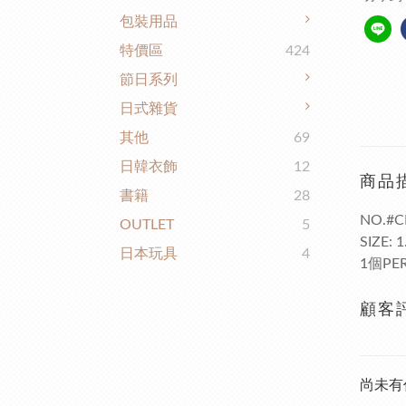
包裝用品
特價區
424
節日系列
日式雜貨
其他
69
日韓衣飾
12
商品
書籍
28
NO.#C
OUTLET
5
SIZE: 
日本玩具
4
1個PER
顧客
尚未有