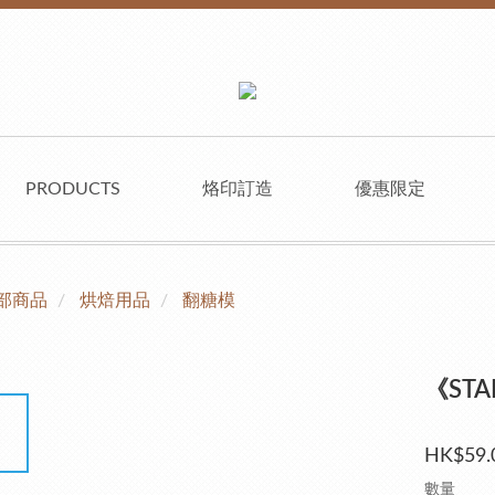
PRODUCTS
烙印訂造
優惠限定
部商品
烘焙用品
翻糖模
《ST
HK$59.
數量