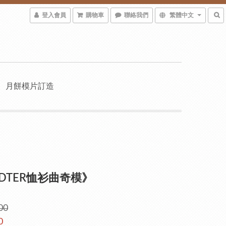
登入會員
購物車
聯絡我們
繁體中文
月餅模片訂造
ADTER恤衫曲奇模》
00
0