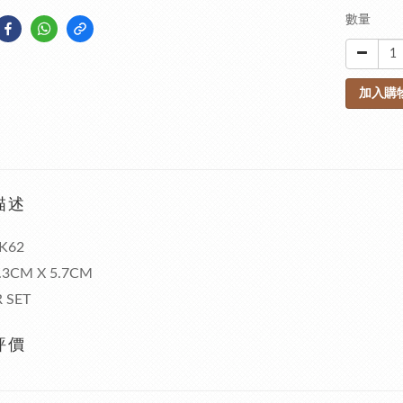
數量
加入購
描述
K62
7.3CM X 5.7CM
 SET
評價