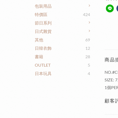
包裝用品
特價區
424
節日系列
日式雜貨
其他
69
日韓衣飾
12
書籍
28
商品
OUTLET
5
NO.#C
日本玩具
4
SIZE: 
1個PER
顧客