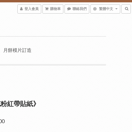
登入會員
購物車
聯絡我們
繁體中文
月餅模片訂造
花粉紅帶貼紙》
00