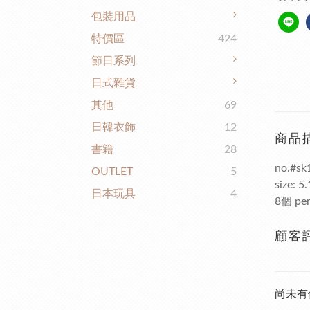
包裝用品
特價區
424
節日系列
日式雜貨
其他
69
日韓衣飾
12
商品
書籍
28
no.#sk
OUTLET
5
size: 5
日本玩具
4
8個 per
顧客
尚未有